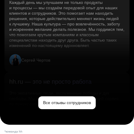
Каждый день мы улучшаем не только продукты
и процессы — мы создаём передовой опыт для наших
клиентов и сотрудников. Это помогает нам находить
решения, которые действительно меняют жизнь людей
к лучшему. Наша культура — про вовлечённость, заботу
и искреннее желание делать полезное. Мы гордимся тем,
что помогаем крутым компаниям и классным
специалистам находить друг друга. Быть частью таких
изменений по‑настоящему вдохновляет.
Сергей Чертов
hh.ru — это не просто работа
Это эмпатичные люди, заслуженные победы и дух
свободы. Мы помогаем миру и создаём лучший сервис
Все отзывы сотрудников
по поиску работы в стране.
Ольга Емельянова
*команда hh