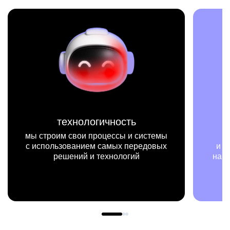
технологичность
ми
троим свои процессы и системы
мы на конк
пользованием самых передовых
и примерах вид
решений и технологий
нашей работы м