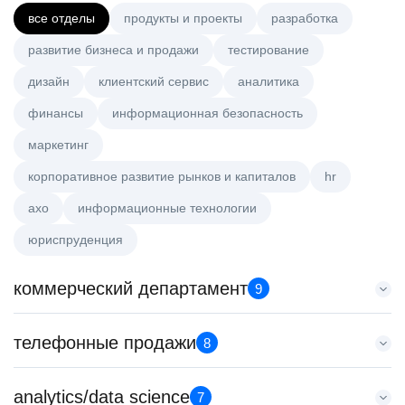
все отделы
продукты и проекты
разработка
развитие бизнеса и продажи
тестирование
дизайн
клиентский сервис
аналитика
финансы
информационная безопасность
маркетинг
корпоративное развитие рынков и капиталов
hr
axo
информационные технологии
юриспруденция
коммерческий департамент
9
Менеджер по работе с ключевыми клиентами (КАМ)
телефонные продажи
8
HeadHunter::Коммерческий департамент
6 авг. 2026
Менеджер по продажам в сегменте среднего и крупного
analytics/data science
з/п не указана
7