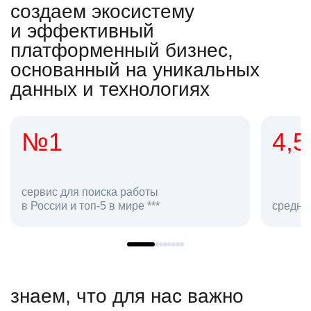
создаем экосистему
и эффективный
платформенный бизнес,
основанный на уникальных
данных и технологиях
4,5
 поиска работы
топ-5 в мире ***
средняя оценка hh.ru к
знаем, что для нас важно