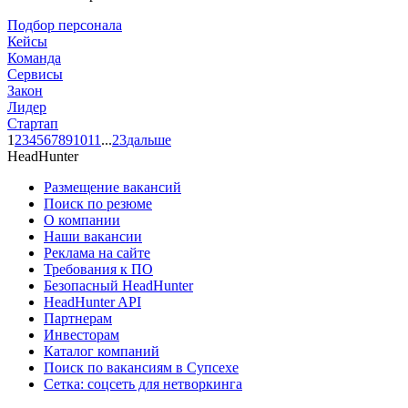
Подбор персонала
Кейсы
Команда
Сервисы
Закон
Лидер
Стартап
1
2
3
4
5
6
7
8
9
10
11
...
23
дальше
HeadHunter
Размещение вакансий
Поиск по резюме
О компании
Наши вакансии
Реклама на сайте
Требования к ПО
Безопасный HeadHunter
HeadHunter API
Партнерам
Инвесторам
Каталог компаний
Поиск по вакансиям в Супсехе
Сетка: соцсеть для нетворкинга