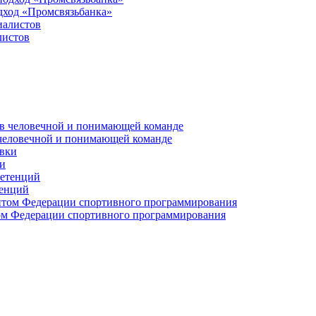
дход «Промсвязьбанка»
листов
 человечной и понимающей команде
и
тенций
м Федерации спортивного программирования