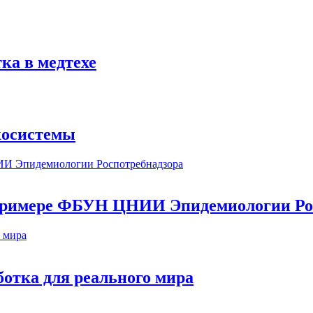
ка в медтехе
косистемы
а примере ФБУН ЦНИИ Эпидемиологии Ро
ботка для реального мира