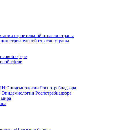
ации строительной отрасли страны
совой сфере
 Эпидемиологии Роспотребнадзора
ира