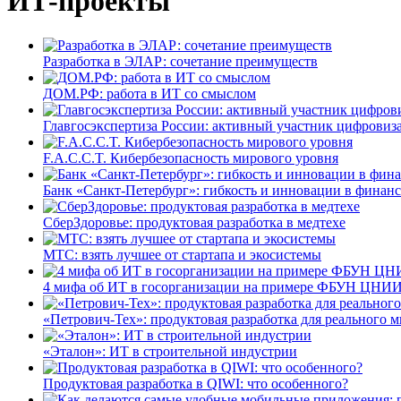
ИТ-проекты
Разработка в ЭЛАР: сочетание преимуществ
ДОМ.РФ: работа в ИТ со смыслом
Главгосэкспертиза России: активный участник цифровиз
F.A.C.C.T. Кибербезопасность мирового уровня
Банк «Санкт-Петербург»: гибкость и инновации в финан
СберЗдоровье: продуктовая разработка в медтехе
МТС: взять лучшее от стартапа и экосистемы
4 мифа об ИТ в госорганизации на примере ФБУН ЦНИИ
«Петрович-Тех»: продуктовая разработка для реального м
«Эталон»: ИТ в строительной индустрии
Продуктовая разработка в QIWI: что особенного?