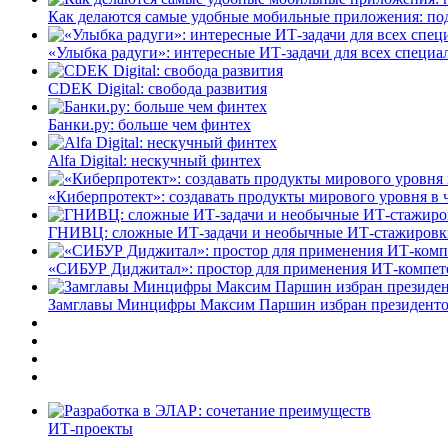
Как делаются самые удобные мобильные приложения: по
«Улыбка радуги»: интересные ИТ-задачи для всех специа
CDEK Digital: свобода развития
Банки.ру: больше чем финтех
Alfa Digital: нескучный финтех
«Киберпротект»: создавать продукты мирового уровня в
ГНИВЦ: сложные ИТ‑задачи и необычные ИТ‑стажировк
«СИБУР Диджитал»: простор для применения ИТ-компе
Замглавы Минцифры Максим Паршин избран президенто
ИТ-проекты