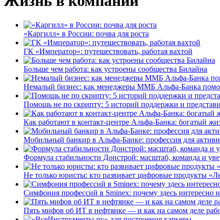
Жизнь в компании
«Каргилл» в России: почва для роста
ГК «Император»: путешествовать, работая вахтой
Больше чем работа: как устроены сообщества Билайна
Немалый бизнес: как менеджеры ММБ Альфа-Банка помо
Помощь не по скрипту: 5 историй поддержки и представ
Как работают в контакт-центре Альфа-Банка: богатый жи
Мобильный банкир в Альфа-Банке: профессия для актив
Формула стабильности Донстрой: масштаб, команда и уве
Не только юристы: кто развивает цифровые продукты «Ле
Симфония профессий в Sminex: почему здесь интересно н
Пять мифов об ИТ в нефтянке — и как на самом деле работ