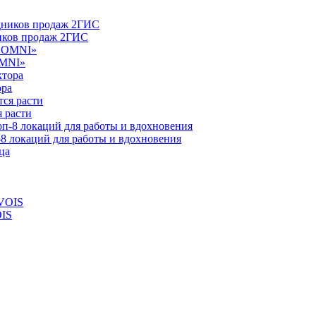
ников продаж 2ГИС
OMNI»
ора
 расти
-8 локаций для работы и вдохновения
OIS