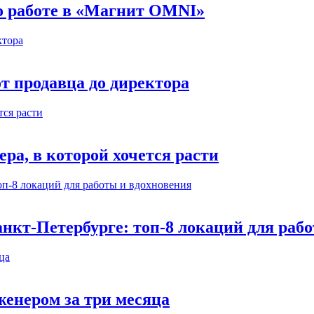
 о работе в «Магнит OMNI»
т продавца до директора
а, в которой хочется расти
нкт-Петербурге: топ-8 локаций для раб
енером за три месяца