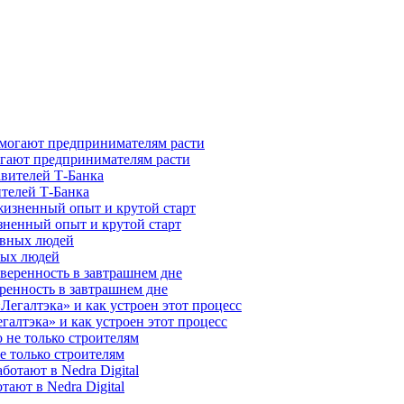
гают предпринимателям расти
ителей Т-Банка
зненный опыт и крутой старт
ных людей
ренность в завтрашнем дне
галтэка» и как устроен этот процесс
е только строителям
ают в Nedra Digital