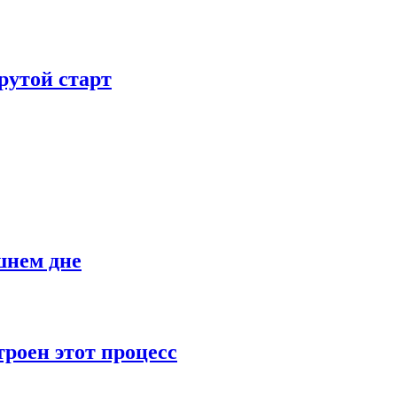
рутой старт
шнем дне
роен этот процесс