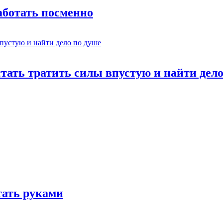
работать посменно
стать тратить силы впустую и найти дел
отать руками