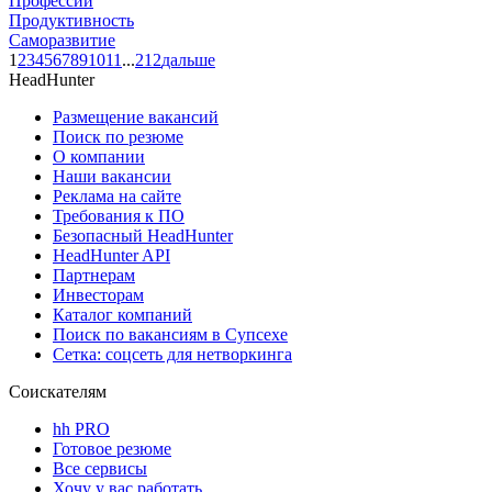
Профессии
Продуктивность
Саморазвитие
1
2
3
4
5
6
7
8
9
10
11
...
212
дальше
HeadHunter
Размещение вакансий
Поиск по резюме
О компании
Наши вакансии
Реклама на сайте
Требования к ПО
Безопасный HeadHunter
HeadHunter API
Партнерам
Инвесторам
Каталог компаний
Поиск по вакансиям в Супсехе
Сетка: соцсеть для нетворкинга
Соискателям
hh PRO
Готовое резюме
Все сервисы
Хочу у вас работать