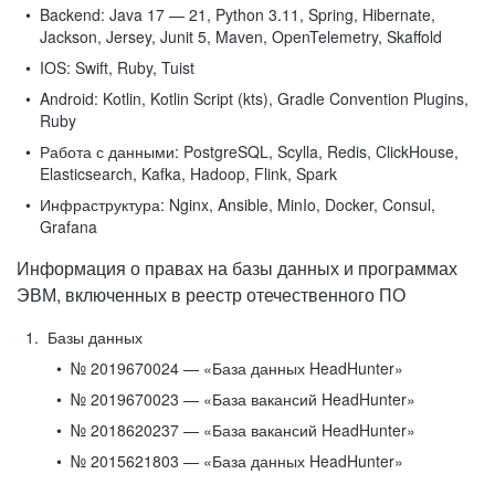
Backend:
Java 17 — 21, Python 3.11, Spring, Hibernate,
Jackson, Jersey, Junit 5, Maven, OpenTelemetry, Skaffold
IOS:
Swift, Ruby, Tuist
Android:
Kotlin, Kotlin Script (kts), Gradle Convention Plugins,
Ruby
Работа с данными:
PostgreSQL, Scylla, Redis, ClickHouse,
Elasticsearch, Kafka, Hadoop, Flink, Spark
Инфраструктура:
Nginx, Ansible, MinIo, Docker, Consul,
Grafana
Информация о правах на базы данных и программах
ЭВМ, включенных в реестр отечественного ПО
Базы данных
№ 2019670024 — «База данных HeadHunter»
№ 2019670023 — «База вакансий HeadHunter»
№ 2018620237 — «База вакансий HeadHunter»
№ 2015621803 — «База данных HeadHunter»