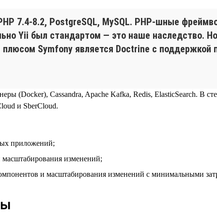
HP 7.4‑8.2, PostgreSQL, MySQL. PHP-шные фреймвор
льно Yii был стандартом — это наше наследство. Н
плюсом Symfony является Doctrine с поддержкой па
еры (Docker), Cassandra, Apache Kafka, Redis, ElasticSearch. В с
oud и SberCloud.
вых приложений;
и масштабирования изменений;
компонентов и масштабирования изменений с минимальными зат
ды