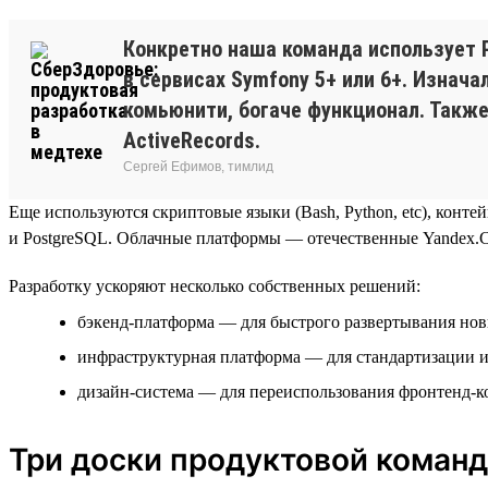
Конкретно наша команда использует P
в сервисах Symfony 5+ или 6+. Изнача
комьюнити, богаче функционал. Также 
ActiveRecords.
Сергей Ефимов, тимлид
Еще используются скриптовые языки (Bash, Python, etc), контейн
и PostgreSQL. Облачные платформы — отечественные Yandex.Cl
Разработку ускоряют несколько собственных решений:
бэкенд-платформа — для быстрого развертывания но
инфраструктурная платформа — для стандартизации 
дизайн-система — для переиспользования фронтенд-
Три доски продуктовой коман