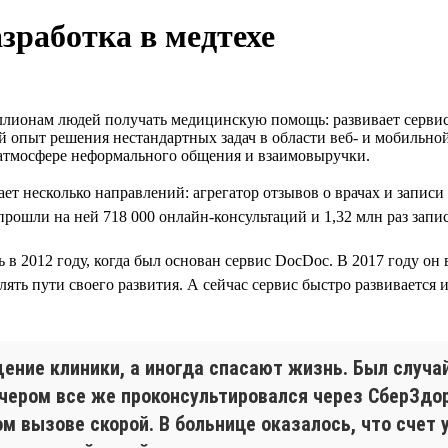
зработка в медтехе
лионам людей получать медицинскую помощь: развивает сервисы
й опыт решения нестандартных задач в области веб- и мобильно
 атмосфере неформального общения и взаимовыручки.
ет несколько направлений: агрегатор отзывов о врачах и запис
ошли на ней 718 000 онлайн-консультаций и 1,32 млн раз запис
ь в 2012 году, когда был основан сервис DocDoc. В 2017 году он
ть пути своего развития. А сейчас сервис быстро развивается и
ние клиники, а иногда спасают жизнь. Был случай
вечером все же проконсультировался через СберЗдо
м вызове скорой. В больнице оказалось, что счет у