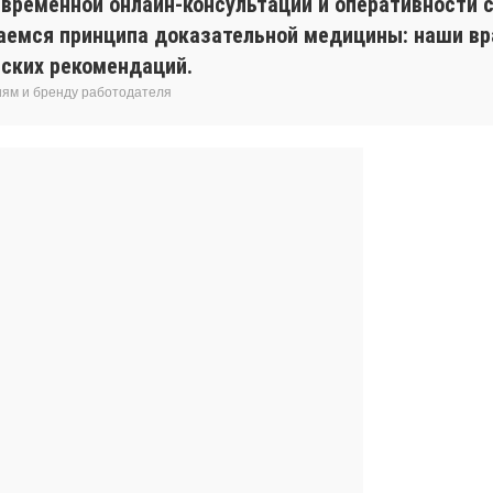
евременной онлайн-консультации и оперативности с
аемся принципа доказательной медицины: наши вр
ских рекомендаций.
иям и бренду работодателя