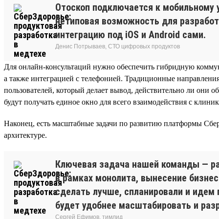
Отоскоп подключается к мобильному 
нетиповая возможность для разработ
интеграцию под iOS и Android сами.
Денис Потрываев, СТО цифровых продуктов
Для онлайн-консультаций нужно обеспечить гибридную коммуни
а также интеграцией с телефонией. Традиционные направления
пользователей, который делает вывод, действительно ли они 
будут получать единое окно для всего взаимодействия с клини
Наконец, есть масштабные задачи по развитию платформы Сбер
архитектуре.
Ключевая задача нашей команды — ра
в рамках монолита, вынесение бизнес
сделать лучше, спланировали и идем 
будет удобнее масштабировать и раз
Сергей Ефимов, тимлид