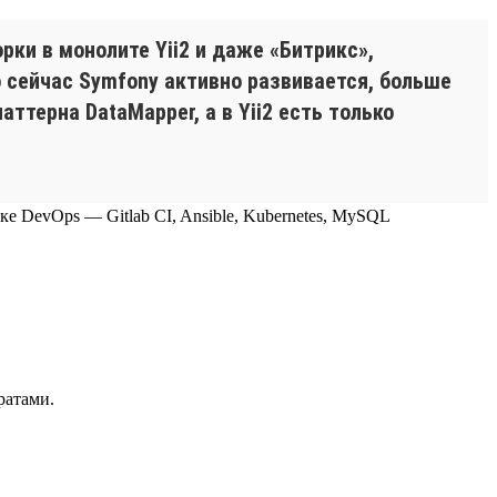
ки в монолите Yii2 и даже «Битрикс»,
о сейчас Symfony активно развивается, больше
ттерна DataMapper, а в Yii2 есть только
теке DevOps — Gitlab CI, Ansible, Kubernetes, MySQL
ратами.