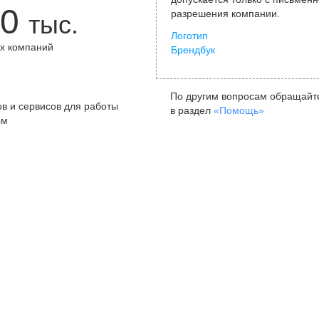
0
разрешения компании.
тыс.
Логотип
х компаний
Брендбук
+
По другим вопросам обращайт
в и сервисов для работы
в раздел
«Помощь»
ом
Санкт-Петербург
Я
ул. Жуковского, д. 19, особняк
ул