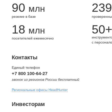
90
239
млн
резюме в базе
проверенны
18
50
млн
инструменто
посетителей ежемесячно
с персонал
Контакты
Единый телефон
+7 800 100-64-27
звонок из регионов России бесплатный
Региональные офисы HeadHunter
Москва
Инвесторам
внутригородская территория