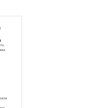
р
а
ru,
каз,
 сети
ого