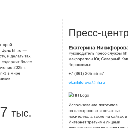
Пресс-цент
оторой
Екатерина Никифоров
 Цель hh.ru —
Руководитель пресс-службы hh.
у, и делать так,
макрорегион Юг, Северный Кав
и содержит более
Черноземье
чение 2025 г.
оп-3 в мире
+7 (861) 205-55-57
ников.
ek.nikiforova@hh.ru
Использование логотипов
7
тыс.
на электронных и печатных
носителях, а также на сайтах в
Интернет третьими лицами
допускается только с письменн