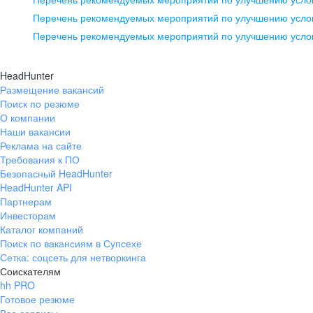
pr@ural.hh.ru
Перечень рекомендуемых мероприятий по улучшению услов
Перечень рекомендуемых мероприятий по улучшению усло
Новосибирск
ул. Большевистская, д. 35,
HeadHunter
помещение 21
Размещение вакансий
Поиск по резюме
+7 383 207-94-64
О компании
pr@nsk.hh.ru
Наши вакансии
Реклама на сайте
Требования к ПО
Безопасный HeadHunter
HeadHunter API
Партнерам
Инвесторам
Каталог компаний
Поиск по вакансиям в Супсехе
Сетка: соцсеть для нетворкинга
Соискателям
hh PRO
Готовое резюме